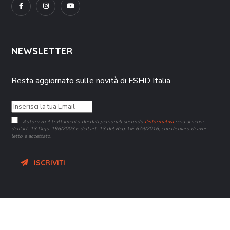
NEWSLETTER
Resta aggiornato sulle novità di FSHD Italia
Autorizzo il trattamento dei dati personali secondo
l’informativa
resa ai sensi
dell’art. 13 Dlgs. 196/2003 e dell’art. 13 del Reg. UE 679/2016, che dichiaro di aver
letto e accettato.
ISCRIVITI
Copyright 2021-2026 FSHD Italia APS | Ente del Terzo Settore
iscritto al RUNTS nr. 93323 del 23/02/2023 – CF 97514310586