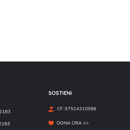
SOSTIENI
CF:
97514310586
 2183
DONA ORA >>
2183