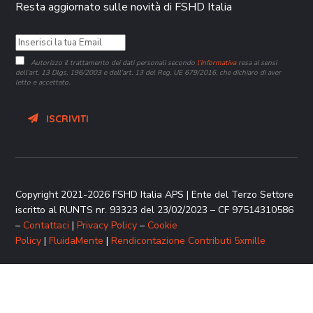
Resta aggiornato sulle novità di FSHD Italia
Autorizzo il trattamento dei dati personali secondo
l’informativa
resa ai sensi
dell’art. 13 Dlgs. 196/2003 e dell’art. 13 del Reg. UE 679/2016, che dichiaro di aver
letto e accettato.
ISCRIVITI
Copyright 2021-2026 FSHD Italia APS | Ente del Terzo Settore
iscritto al RUNTS nr. 93323 del 23/02/2023 – CF 97514310586
–
Contattaci
|
Privacy Policy
–
Cookie
Policy
|
FluidaMente
|
Rendicontazione Contributi 5xmille