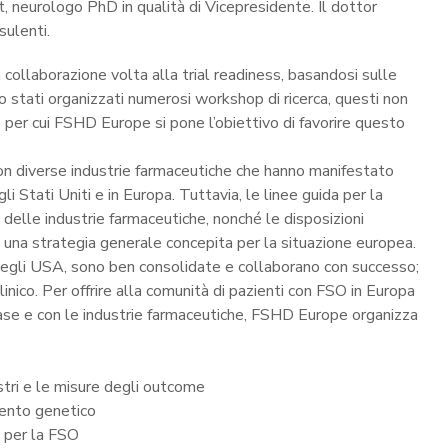
, neurologo PhD in qualità di Vicepresidente. Il dottor
sulenti.
collaborazione volta alla trial readiness, basandosi sulle
no stati organizzati numerosi workshop di ricerca, questi non
o per cui FSHD Europe si pone l’obiettivo di favorire questo
ci con diverse industrie farmaceutiche che hanno manifestato
li Stati Uniti e in Europa. Tuttavia, le linee guida per la
delle industrie farmaceutiche, nonché le disposizioni
a una strategia generale concepita per la situazione europea.
ca negli USA, sono ben consolidate e collaborano con successo;
linico. Per offrire alla comunità di pazienti con FSO in Europa
di base e con le industrie farmaceutiche, FSHD Europe organizza
gistri e le misure degli outcome
mento genetico
ss per la FSO