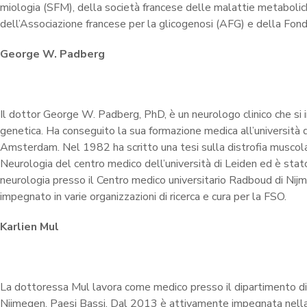
miologia (SFM), della società francese delle malattie metaboli
dell’Associazione francese per la glicogenosi (AFG) e della Fon
George W. Padberg
Il dottor George W. Padberg, PhD, è un neurologo clinico che si i
genetica. Ha conseguito la sua formazione medica all’università 
Amsterdam. Nel 1982 ha scritto una tesi sulla distrofia muscola
Neurologia del centro medico dell’università di Leiden ed è sta
neurologia presso il Centro medico universitario Radboud di Ni
impegnato in varie organizzazioni di ricerca e cura per la FSO.
Karlien Mul
La dottoressa Mul lavora come medico presso il dipartimento di
Nijmegen, Paesi Bassi. Dal 2013 è attivamente impegnata nella 