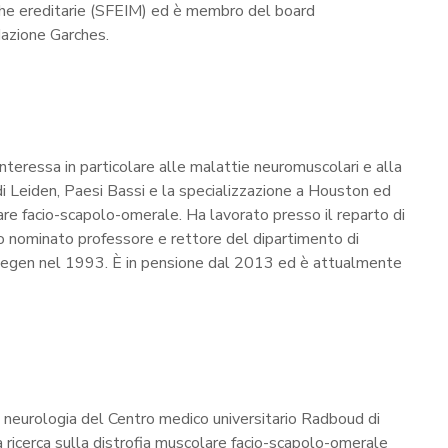
che ereditarie (SFEIM) ed è membro del board
dazione Garches.
nteressa in particolare alle malattie neuromuscolari e alla
di Leiden, Paesi Bassi e la specializzazione a Houston ed
re facio-scapolo-omerale. Ha lavorato presso il reparto di
to nominato professore e rettore del dipartimento di
jmegen nel 1993. È in pensione dal 2013 ed è attualmente
 neurologia del Centro medico universitario Radboud di
ricerca sulla distrofia muscolare facio-scapolo-omerale