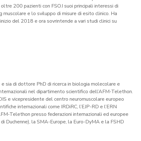
ltre 200 pazienti con FSO.I suoi principali interessi di
ng muscolare e lo sviluppo di misure di esito clinico. Ha
izio del 2018 e ora sovrintende a vari studi clinici su
 e sia di dottore PhD di ricerca in biologia molecolare e
 internazionali nel dipartimento scientifico dell’AFM-Telethon.
DIS e vicepresidente del centro neuromuscolare europeo
ntifiche internazionali come IRDiRC, l’EJP-RD e l’ERN
’AFM-Telethon presso federazioni internazionali ed europee
e di Duchenne), la SMA-Europe, la Euro-DyMA e la FSHD