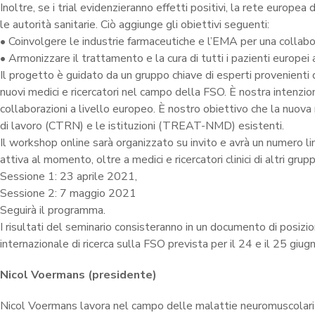
Inoltre, se i trial evidenzieranno effetti positivi, la rete europe
le autorità sanitarie. Ciò aggiunge gli obiettivi seguenti:
• Coinvolgere le industrie farmaceutiche e l’EMA per una collabo
• Armonizzare il trattamento e la cura di tutti i pazienti europei
Il progetto è guidato da un gruppo chiave di esperti provenienti 
nuovi medici e ricercatori nel campo della FSO. È nostra intenzi
collaborazioni a livello europeo. È nostro obiettivo che la nuova r
di lavoro (CTRN) e le istituzioni (TREAT-NMD) esistenti.
Il workshop online sarà organizzato su invito e avrà un numero lim
attiva al momento, oltre a medici e ricercatori clinici di altri grup
Sessione 1: 23 aprile 2021,
Sessione 2: 7 maggio 2021
Seguirà il programma.
I risultati del seminario consisteranno in un documento di posiz
internazionale di ricerca sulla FSO prevista per il 24 e il 25 giu
Nicol Voermans (presidente)
Nicol Voermans lavora nel campo delle malattie neuromuscolari da