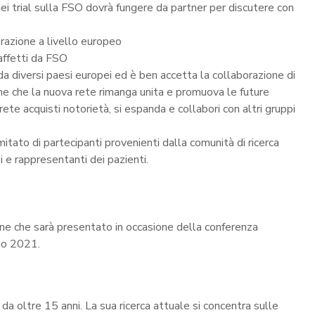
a dei trial sulla FSO dovrà fungere da partner per discutere con
razione a livello europeo
 affetti da FSO
da diversi paesi europei ed è ben accetta la collaborazione di
one che la nuova rete rimanga unita e promuova le future
ete acquisti notorietà, si espanda e collabori con altri gruppi
itato di partecipanti provenienti dalla comunità di ricerca
pi e rappresentanti dei pazienti.
ione che sarà presentato in occasione della conferenza
gno 2021.
 oltre 15 anni. La sua ricerca attuale si concentra sulle