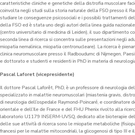
caratteristiche cliniche e genetiche della distrofia muscolare fac
coinvolta negli studi sulla storia naturale della FSO presso i
studiare le conseguenze psicosociali e i possibili trattamenti del
della FSO ed è stata uno degli autori della linea guida nazional
(centro universitario di medicina di Leiden), il suo dipartimento c
seconda linea di ricerca si concentra sulle presentazioni negli a
miopatia nemalinica, miopatia centronucleare). La ricerca è pienam
clinica neuromuscolare presso il Radboudumc di Nijmegen, Paesi B
e dottorato e studenti e residenti in PhD in materia di neurologi
Pascal Laforet (vicepresidente)
Il dottore Pascal Laforêt, PhD, è un professore di neurologia del
specializzato in malattie neuromuscolari (miastenia gravis, dist
di neurologia dell’ospedale Raymond-Poincaré, e coordinatore d
orientale e dell’Ile de France e del FHU Phenix rivolto alla ricerc
laboratorio U1179 INSERM-UVSQ, dedicato alle bioterapie delle 
delle sue attività di ricerca sono le miopatie metaboliche (fisiopa
francesi per le malattie mitocondriali, la glicogenosi di tipo III