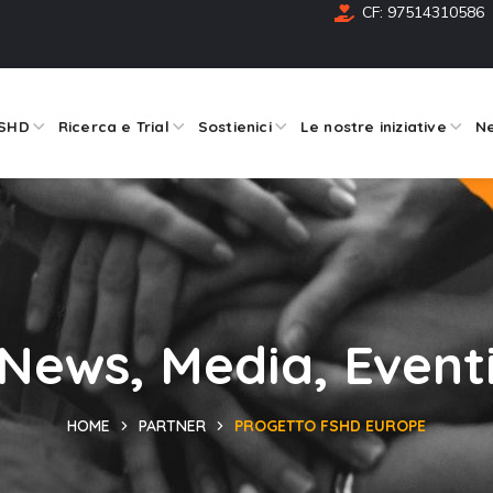
CF: 97514310586
FSHD
Ricerca e Trial
Sostienici
Le nostre iniziative
Ne
News, Media, Event
HOME
PARTNER
PROGETTO FSHD EUROPE