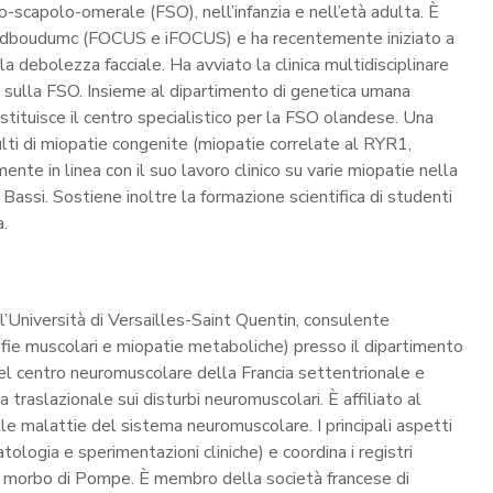
io-scapolo-omerale (FSO), nell’infanzia e nell’età adulta. È
l Radboudumc (FOCUS e iFOCUS) e ha recentemente iniziato a
la debolezza facciale. Ha avviato la clinica multidisciplinare
e sulla FSO. Insieme al dipartimento di genetica umana
ostituisce il centro specialistico per la FSO olandese. Una
dulti di miopatie congenite (miopatie correlate al RYR1,
ente in linea con il suo lavoro clinico su varie miopatie nella
assi. Sostiene inoltre la formazione scientifica di studenti
a.
l’Università di Versailles-Saint Quentin, consulente
rofie muscolari e miopatie metaboliche) presso il dipartimento
el centro neuromuscolare della Francia settentrionale e
a traslazionale sui disturbi neuromuscolari. È affiliato al
malattie del sistema neuromuscolare. I principali aspetti
tologia e sperimentazioni cliniche) e coordina i registri
 e il morbo di Pompe. È membro della società francese di