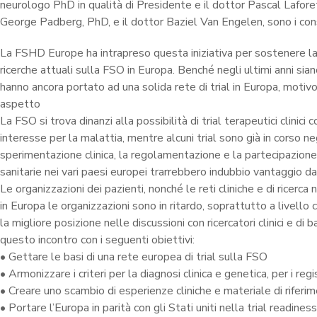
neurologo PhD in qualità di Presidente e il dottor Pascal Laforet
George Padberg, PhD, e il dottor Baziel Van Engelen, sono i con
La FSHD Europe ha intrapreso questa iniziativa per sostenere la 
ricerche attuali sulla FSO in Europa. Benché negli ultimi anni sia
hanno ancora portato ad una solida rete di trial in Europa, motiv
aspetto
La FSO si trova dinanzi alla possibilità di trial terapeutici clini
interesse per la malattia, mentre alcuni trial sono già in corso neg
sperimentazione clinica, la regolamentazione e la partecipazione 
sanitarie nei vari paesi europei trarrebbero indubbio vantaggio d
Le organizzazioni dei pazienti, nonché le reti cliniche e di ricer
in Europa le organizzazioni sono in ritardo, soprattutto a livello c
la migliore posizione nelle discussioni con ricercatori clinici e 
questo incontro con i seguenti obiettivi:
• Gettare le basi di una rete europea di trial sulla FSO
• Armonizzare i criteri per la diagnosi clinica e genetica, per i re
• Creare uno scambio di esperienze cliniche e materiale di riferi
• Portare l’Europa in parità con gli Stati uniti nella trial readine