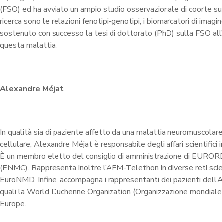
(FSO) ed ha avviato un ampio studio osservazionale di coorte su o
ricerca sono le relazioni fenotipi-genotipi, i biomarcatori di imagi
sostenuto con successo la tesi di dottorato (PhD) sulla FSO all’in
questa malattia.
Alexandre Méjat
In qualità sia di paziente affetto da una malattia neuromuscolare
cellulare, Alexandre Méjat è responsabile degli affari scientifici
È un membro eletto del consiglio di amministrazione di EUROR
(ENMC). Rappresenta inoltre l’AFM-Telethon in diverse reti scie
EuroNMD. Infine, accompagna i rappresentanti dei pazienti dell
quali la World Duchenne Organization (Organizzazione mondial
Europe.