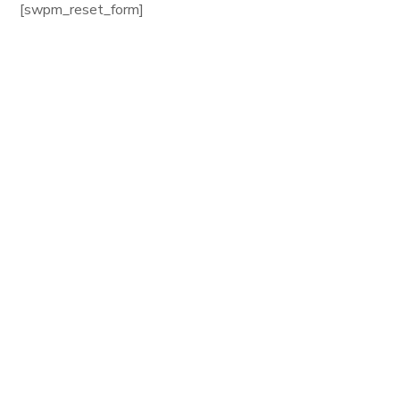
[swpm_reset_form]