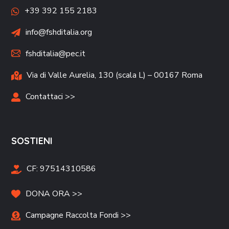
+39 392 155 2183
info@fshditalia.org
fshditalia@pec.it
Via di Valle Aurelia, 130 (scala L) – 00167 Roma
Contattaci >>
SOSTIENI
CF:
97514310586
DONA ORA >>
Campagne Raccolta Fondi >>