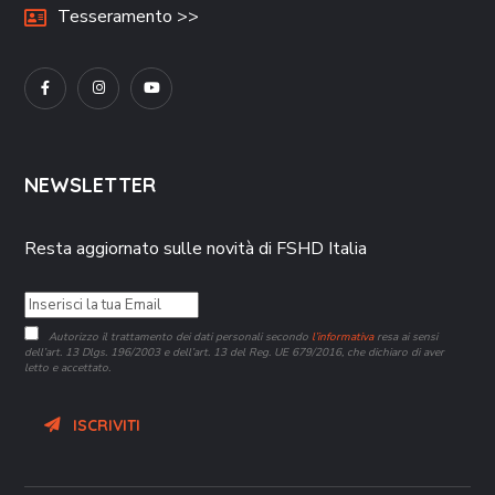
Tesseramento >>
NEWSLETTER
Resta aggiornato sulle novità di FSHD Italia
Autorizzo il trattamento dei dati personali secondo
l’informativa
resa ai sensi
dell’art. 13 Dlgs. 196/2003 e dell’art. 13 del Reg. UE 679/2016, che dichiaro di aver
letto e accettato.
ISCRIVITI