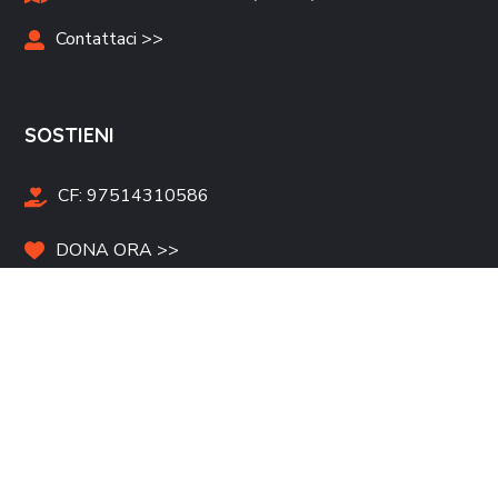
Contattaci >>
SOSTIENI
CF:
97514310586
DONA ORA >>
Campagne Raccolta Fondi >>
Tesseramento >>