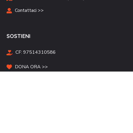
Contattaci >>
SOSTIENI
CF:
97514310586
DONA ORA >>
Campagne Raccolta Fondi >>
Tesseramento >>