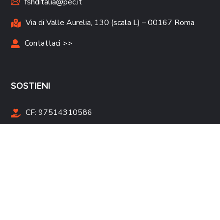
fshditalia@pec.it
Via di Valle Aurelia, 130 (scala L) – 00167 Roma
Contattaci >>
SOSTIENI
CF:
97514310586
DONA ORA >>
Campagne Raccolta Fondi >>
Tesseramento >>