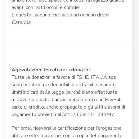
ambientato: alle spalle c’è il caos, la ragazza guarda
avanti con “altri occhi” e sorride!
È questo l’augurio che faccio ad ognuno di voi!
Caterina
Agevolazioni fiscali per i donatori
Tutte le donazioni a favore di FSHD ITALIA aps
sono fiscalmente deducibili o detraibili secondo i
limiti indicati dalla legge, purché siano effettuate
attraverso bonifici bancari, versamento con PayPal,
carte di credito, anche prepagate o gli altri sistemi di
pagamento previsti dall’art. 23 del D.L. 241/97.
Per email riceverai la certificazione per l’erogazione
liberale effettuato che, con la copia del pagamento,