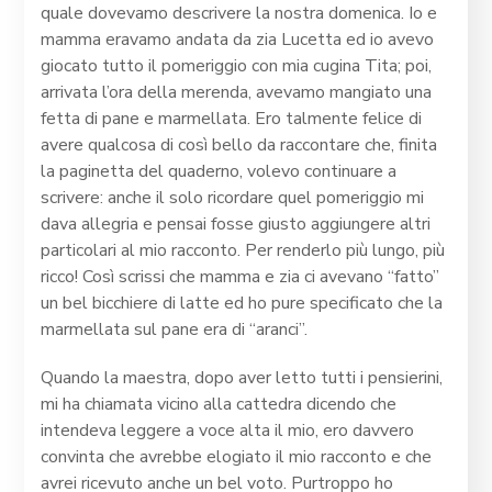
quale dovevamo descrivere la nostra domenica. Io e
mamma eravamo andata da zia Lucetta ed io avevo
giocato tutto il pomeriggio con mia cugina Tita; poi,
arrivata l’ora della merenda, avevamo mangiato una
fetta di pane e marmellata. Ero talmente felice di
avere qualcosa di così bello da raccontare che, finita
la paginetta del quaderno, volevo continuare a
scrivere: anche il solo ricordare quel pomeriggio mi
dava allegria e pensai fosse giusto aggiungere altri
particolari al mio racconto. Per renderlo più lungo, più
ricco! Così scrissi che mamma e zia ci avevano “fatto”
un bel bicchiere di latte ed ho pure specificato che la
marmellata sul pane era di “aranci”.
Quando la maestra, dopo aver letto tutti i pensierini,
mi ha chiamata vicino alla cattedra dicendo che
intendeva leggere a voce alta il mio, ero davvero
convinta che avrebbe elogiato il mio racconto e che
avrei ricevuto anche un bel voto. Purtroppo ho