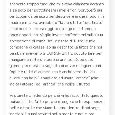
scoperto troppo tardi che mi aveva chiamata accanto
a sé solo per sottolineare i miei errori. Sorvolerò sui
particolari da lei usati per descrivere in che modo, mia
madre e mia zia, avrebbero “fatto il latte” destinato
a noi perché, ancora oggi, lo ritengo quantomeno
poco opportuno. Voglio invece soffermarmi sulla sua
spiegazione di come, tra le risate di tutte le mie
compagne di classe, abbia descritto la fatica che noi
bambine avevamo SICURAMENTE dovuto fare per
mangiare un intero albero di arancio. Dopo quel
giorno, per mesi, ho sognato di dover mangiare rami,
foglie e radici di arancio, ma è anche vero che, da
allora, non ho più sbagliato ad usare “arancio” (che
indica l’albero) ed “arancia” che indica il frutto!
Vi starete chiedendo perché vi ho raccontato questo
episodio! L’ho fatto perché ritengo che le esperienze,
belle o brutte che siano, lascino dentro di noi segni
indelebili, quasi scolpiti nella mente e nel cuore.