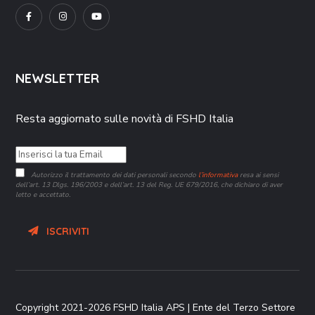
NEWSLETTER
Resta aggiornato sulle novità di FSHD Italia
Autorizzo il trattamento dei dati personali secondo
l’informativa
resa ai sensi
dell’art. 13 Dlgs. 196/2003 e dell’art. 13 del Reg. UE 679/2016, che dichiaro di aver
letto e accettato.
ISCRIVITI
Copyright 2021-2026 FSHD Italia APS | Ente del Terzo Settore