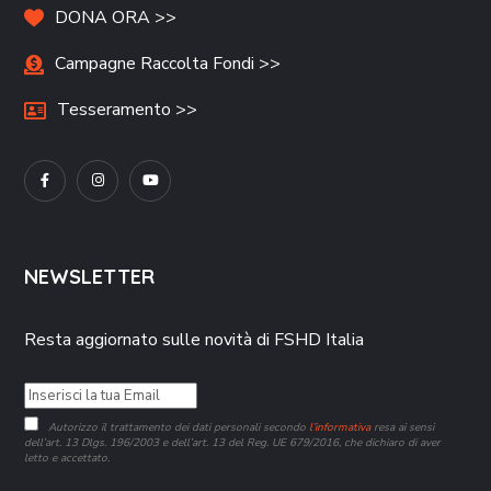
DONA ORA >>
Campagne Raccolta Fondi >>
Tesseramento >>
NEWSLETTER
Resta aggiornato sulle novità di FSHD Italia
Autorizzo il trattamento dei dati personali secondo
l’informativa
resa ai sensi
dell’art. 13 Dlgs. 196/2003 e dell’art. 13 del Reg. UE 679/2016, che dichiaro di aver
letto e accettato.