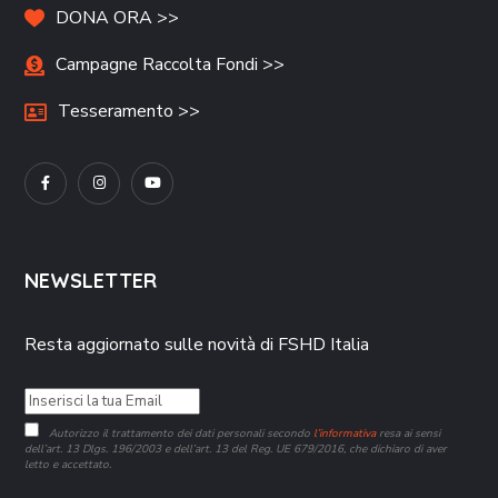
DONA ORA >>
Campagne Raccolta Fondi >>
Tesseramento >>
NEWSLETTER
Resta aggiornato sulle novità di FSHD Italia
Autorizzo il trattamento dei dati personali secondo
l’informativa
resa ai sensi
dell’art. 13 Dlgs. 196/2003 e dell’art. 13 del Reg. UE 679/2016, che dichiaro di aver
letto e accettato.