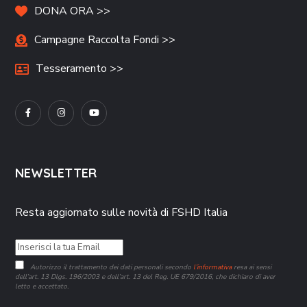
DONA ORA >>
Campagne Raccolta Fondi >>
Tesseramento >>
NEWSLETTER
Resta aggiornato sulle novità di FSHD Italia
Autorizzo il trattamento dei dati personali secondo
l’informativa
resa ai sensi
dell’art. 13 Dlgs. 196/2003 e dell’art. 13 del Reg. UE 679/2016, che dichiaro di aver
letto e accettato.