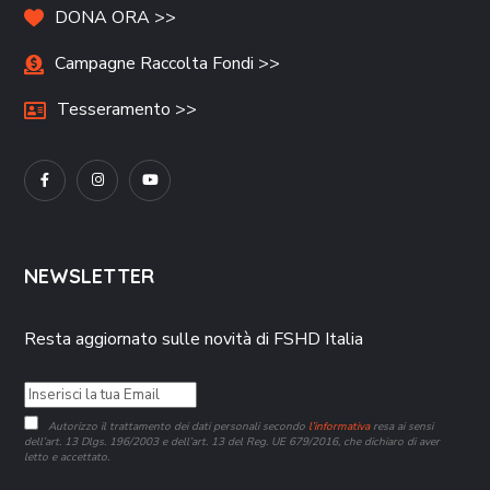
DONA ORA >>
Campagne Raccolta Fondi >>
Tesseramento >>
NEWSLETTER
Resta aggiornato sulle novità di FSHD Italia
Autorizzo il trattamento dei dati personali secondo
l’informativa
resa ai sensi
dell’art. 13 Dlgs. 196/2003 e dell’art. 13 del Reg. UE 679/2016, che dichiaro di aver
letto e accettato.