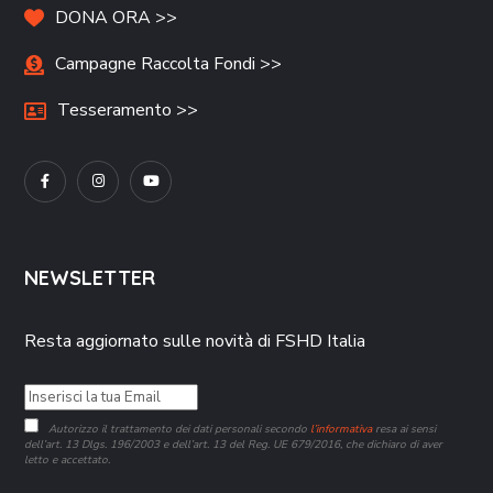
DONA ORA >>
Campagne Raccolta Fondi >>
Tesseramento >>
NEWSLETTER
Resta aggiornato sulle novità di FSHD Italia
Autorizzo il trattamento dei dati personali secondo
l’informativa
resa ai sensi
dell’art. 13 Dlgs. 196/2003 e dell’art. 13 del Reg. UE 679/2016, che dichiaro di aver
letto e accettato.