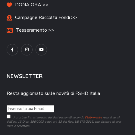
DONA ORA >>
Campagne Raccolta Fondi >>
Tesseramento >>
NEWSLETTER
Resta aggiornato sulle novità di FSHD Italia
Autorizzo il trattamento dei dati personali secondo
l’informativa
resa ai sensi
dell’art. 13 Dlgs. 196/2003 e dell’art. 13 del Reg. UE 679/2016, che dichiaro di aver
letto e accettato.