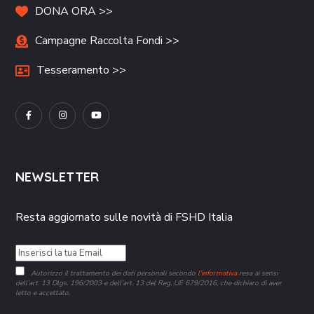
DONA ORA >>
Campagne Raccolta Fondi >>
Tesseramento >>
NEWSLETTER
Resta aggiornato sulle novità di FSHD Italia
Autorizzo il trattamento dei dati personali secondo
l’informativa
resa ai sensi
dell’art. 13 Dlgs. 196/2003 e dell’art. 13 del Reg. UE 679/2016, che dichiaro di aver
letto e accettato.