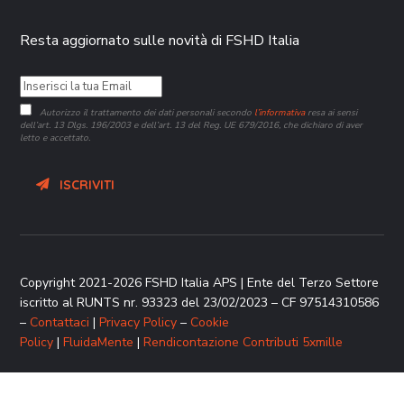
Resta aggiornato sulle novità di FSHD Italia
Autorizzo il trattamento dei dati personali secondo
l’informativa
resa ai sensi
dell’art. 13 Dlgs. 196/2003 e dell’art. 13 del Reg. UE 679/2016, che dichiaro di aver
letto e accettato.
ISCRIVITI
Copyright 2021-2026 FSHD Italia APS | Ente del Terzo Settore
iscritto al RUNTS nr. 93323 del 23/02/2023 – CF 97514310586
–
Contattaci
|
Privacy Policy
–
Cookie
Policy
|
FluidaMente
|
Rendicontazione Contributi 5xmille