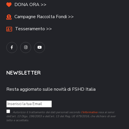
DONA ORA >>
Campagne Raccolta Fondi >>
Tesseramento >>
NEWSLETTER
Resta aggiornato sulle novità di FSHD Italia
Autorizzo il trattamento dei dati personali secondo
l’informativa
resa ai sensi
dell’art. 13 Dlgs. 196/2003 e dell’art. 13 del Reg. UE 679/2016, che dichiaro di aver
letto e accettato.