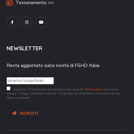
Tesseramento >>
NEWSLETTER
Resta aggiornato sulle novità di FSHD Italia
Autorizzo il trattamento dei dati personali secondo
l’informativa
resa ai sensi
dell’art. 13 Dlgs. 196/2003 e dell’art. 13 del Reg. UE 679/2016, che dichiaro di aver
letto e accettato.
ISCRIVITI