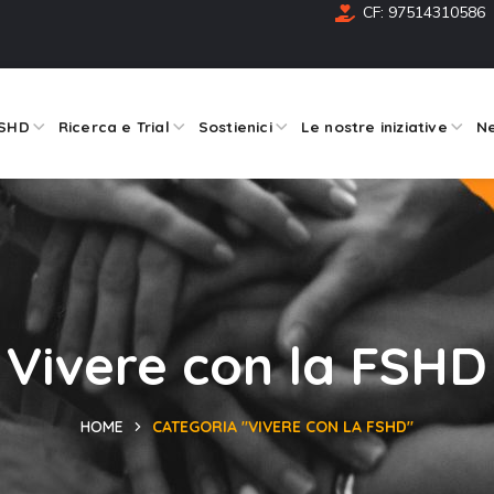
CF: 97514310586
FSHD
Ricerca e Trial
Sostienici
Le nostre iniziative
Ne
Vivere con la FSHD
HOME
CATEGORIA "VIVERE CON LA FSHD"