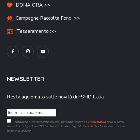
DONA ORA >>
Campagne Raccolta Fondi >>
Tesseramento >>
NEWSLETTER
Resta aggiornato sulle novità di FSHD Italia
Autorizzo il trattamento dei dati personali secondo
l’informativa
resa ai sensi
dell’art. 13 Dlgs. 196/2003 e dell’art. 13 del Reg. UE 679/2016, che dichiaro di aver
letto e accettato.