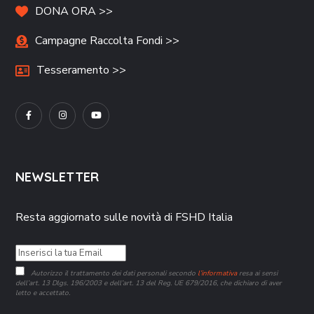
DONA ORA >>
Campagne Raccolta Fondi >>
Tesseramento >>
NEWSLETTER
Resta aggiornato sulle novità di FSHD Italia
Autorizzo il trattamento dei dati personali secondo
l’informativa
resa ai sensi
dell’art. 13 Dlgs. 196/2003 e dell’art. 13 del Reg. UE 679/2016, che dichiaro di aver
letto e accettato.