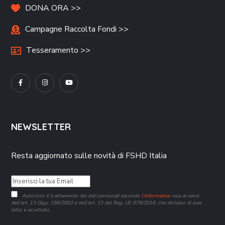
DONA ORA >>
Campagne Raccolta Fondi >>
Tesseramento >>
NEWSLETTER
Resta aggiornato sulle novità di FSHD Italia
Autorizzo il trattamento dei dati personali secondo
l’informativa
resa ai sensi
dell’art. 13 Dlgs. 196/2003 e dell’art. 13 del Reg. UE 679/2016, che dichiaro di aver
letto e accettato.