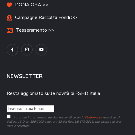
DONA ORA >>
Campagne Raccolta Fondi >>
Tesseramento >>
NEWSLETTER
Resta aggiornato sulle novità di FSHD Italia
Autorizzo il trattamento dei dati personali secondo
l’informativa
resa ai sensi
dell’art. 13 Dlgs. 196/2003 e dell’art. 13 del Reg. UE 679/2016, che dichiaro di aver
letto e accettato.