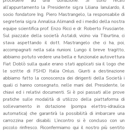
procedere ad una donazione. Si sono recati
all’appuntamento la Presidente sig.ra Liliana Ianulardo, il
socio fondatore Ing. Piero Mastrangelo, la responsabile di
segreteria sig.ra Annalisa Alimandi ed i medici della nostra
equipe scientifica prof. Enzo Ricci e dr. Roberto Frusciante.
Sul piazzale della società Astaldi, vicino via Tiburtina, ci
stava aspettando il dott. Mastrangelo che ci ha, poi,
accompagnati nella sala riunioni. Lungo il breve tragitto,
abbiamo potuto vedere una bella e funzionale autovettura
Fiat Doblò sulla quale erano stati applicati sia il logo che
le scritte di FSHD Italia Onlus. Giunti a destinazione
abbiamo fatto la conoscenza dei dirigenti della Società i
quali ci hanno consegnato, nelle mani del Presidente, le
chiavi ed i relativi documenti. Si è poi passati alle prove
pratiche sulle modalità di utilizzo della piattaforma di
sollevamento in dotazione (pompa elettro-idraulica
automatica) che garantirà la possibilità di imbarcare una
carrozzina per disabili. L’incontro si è concluso con un
piccolo rinfresco. Riconfermiamo qui il nostro più sentito