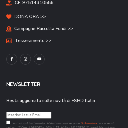
CF:
97514310586
DONA ORA >>
Campagne Raccolta Fondi >>
Tesseramento >>
NEWSLETTER
Resta aggiornato sulle novità di FSHD Italia
Autorizzo il trattamento dei dati personali secondo
l’informativa
resa ai sensi
dell’art. 13 Dlgs. 196/2003 e dell’art. 13 del Reg. UE 679/2016, che dichiaro di aver