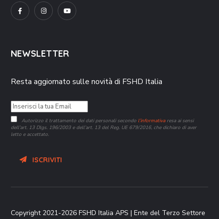
NEWSLETTER
Resta aggiornato sulle novità di FSHD Italia
Autorizzo il trattamento dei dati personali secondo
l’informativa
resa ai sensi
dell’art. 13 Dlgs. 196/2003 e dell’art. 13 del Reg. UE 679/2016, che dichiaro di aver
letto e accettato.
ISCRIVITI
Copyright 2021-2026 FSHD Italia APS | Ente del Terzo Settore