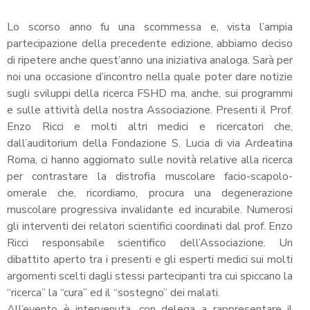
Lo scorso anno fu una scommessa e, vista l’ampia
partecipazione della precedente edizione, abbiamo deciso
di ripetere anche quest’anno una iniziativa analoga. Sarà per
noi una occasione d’incontro nella quale poter dare notizie
sugli sviluppi della ricerca FSHD ma, anche, sui programmi
e sulle attività della nostra Associazione. Presenti il Prof.
Enzo Ricci e molti altri medici e ricercatori che,
dall’auditorium della Fondazione S. Lucia di via Ardeatina
Roma, ci hanno aggiornato sulle novità relative alla ricerca
per contrastare la distrofia muscolare facio-scapolo-
omerale che, ricordiamo, procura una degenerazione
muscolare progressiva invalidante ed incurabile. Numerosi
gli interventi dei relatori scientifici coordinati dal prof. Enzo
Ricci responsabile scientifico dell’Associazione. Un
dibattito aperto tra i presenti e gli esperti medici sui molti
argomenti scelti dagli stessi partecipanti tra cui spiccano la
“ricerca” la “cura” ed il “sostegno” dei malati.
All’evento è intervenuta, con delega a rappresentare il