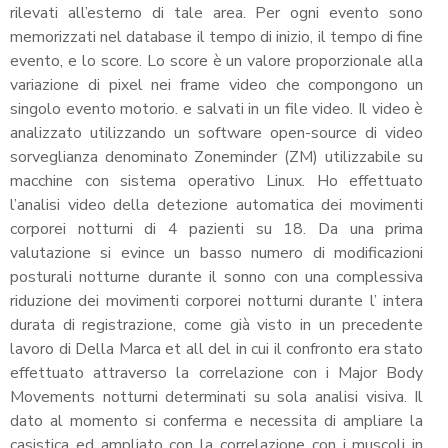
rilevati all’esterno di tale area. Per ogni evento sono
memorizzati nel database il tempo di inizio, il tempo di fine
evento, e lo score. Lo score è un valore proporzionale alla
variazione di pixel nei frame video che compongono un
singolo evento motorio. e salvati in un file video. Il video è
analizzato utilizzando un software open-source di video
sorveglianza denominato Zoneminder (ZM) utilizzabile su
macchine con sistema operativo Linux. Ho effettuato
l’analisi video della detezione automatica dei movimenti
corporei notturni di 4 pazienti su 18. Da una prima
valutazione si evince un basso numero di modificazioni
posturali notturne durante il sonno con una complessiva
riduzione dei movimenti corporei notturni durante l’ intera
durata di registrazione, come già visto in un precedente
lavoro di Della Marca et all del in cui il confronto era stato
effettuato attraverso la correlazione con i Major Body
Movements notturni determinati su sola analisi visiva. Il
dato al momento si conferma e necessita di ampliare la
casistica ed ampliato con la correlazione con i muscoli in