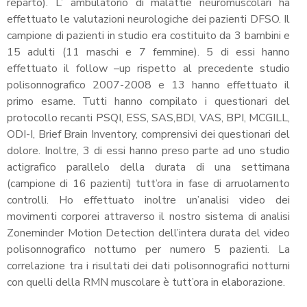
reparto). L’ ambulatorio di malattie neuromuscolari ha
effettuato le valutazioni neurologiche dei pazienti DFSO. Il
campione di pazienti in studio era costituito da 3 bambini e
15 adulti (11 maschi e 7 femmine). 5 di essi hanno
effettuato il follow –up rispetto al precedente studio
polisonnografico 2007-2008 e 13 hanno effettuato il
primo esame. Tutti hanno compilato i questionari del
protocollo recanti PSQI, ESS, SAS,BDI, VAS, BPI, MCGILL,
ODI-I, Brief Brain Inventory, comprensivi dei questionari del
dolore. Inoltre, 3 di essi hanno preso parte ad uno studio
actigrafico parallelo della durata di una settimana
(campione di 16 pazienti) tutt’ora in fase di arruolamento
controlli. Ho effettuato inoltre un’analisi video dei
movimenti corporei attraverso il nostro sistema di analisi
Zoneminder Motion Detection dell’intera durata del video
polisonnografico notturno per numero 5 pazienti. La
correlazione tra i risultati dei dati polisonnografici notturni
con quelli della RMN muscolare è tutt’ora in elaborazione.