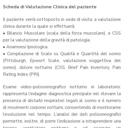
Scheda di Valutazione Clinica del paziente
Il paziente verrà sottoposto in sede di visita, a valutazione
clinica durante la quale si effettuerà:
• Bilancio Muscolare (scala della forza muscolare), e CSS
per la valutazione della gravità di patologia.
• Anamnesi Ipnologica.
• Compilazione di Scale su Qualità e Quantità del sonno
(Pittsburgh, Epwort Scale, valutazione soggettiva del
sonno), dolore notturno (CSS, Brief Pain Inventory, Pain
Rating Index (PRI).
Esame video-polisonnografico notturno in laboratorio:
rappresenta l’indagine diagnostica principale nel rilevare la
presenza di disturbi respiratori legati al sonno e il numero
di movimenti corporei notturni, consentendo di monitorarne
l’evoluzione nel tempo. L’analisi dei dati polisonnografici
permette, inoltre, di porre l’indicazione a intraprendere una
terapia ventilatoria notturna o ad eseguire un