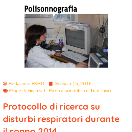
Redazione FSHD
Gennaio 15, 2016
Progetti Finanziati
,
Ricerca scientifica e Trial clinici
Protocollo di ricerca su
disturbi respiratori durante
il sonno 2014