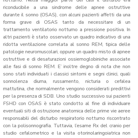
riconducibile a una sindrome delle apnee ostruttive
durante il sonno (OSAS), con alcuni pazienti affetti da una
forma grave di OSAS tanto da necessitare di un
trattamento ventilatorio notturno a pressione positiva. In
altri pazienti è stato osservato un quadro indicativo di una
ridotta ventilazione correlata al sonno REM, tipica delle
patologie neuromuscolari, oppure un quadro misto di apnee
ostruttive e di desaturazioni ossiemoglobiniche associate
alle fasi di sonno REM. E’ inoltre degno di nota che non
sono stati individuati i classici sintomi e segni clinici, quali
sonnolenza diurna, russamento, nicturia o cefalea
mattutina, che normalmente vengono considerati predittivi
per la presenza di SDB. Uno studio successivo sui pazienti
FSHD con OSAS è stato condotto al fine di individuare
eventuali siti di ostruzione anatomica delle prime vie aeree
responsabili del disturbo respiratorio notturno riscontrato
con la polisonnografia. Tuttavia, l’esame Rx del cranio per
studio cefalometrico e la visita otorinolaringoiatrica non