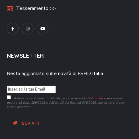
Tesseramento >>
NEWSLETTER
Resta aggiornato sulle novità di FSHD Italia
Autorizzo il trattamento dei dati personali secondo
l’informativa
resa ai sensi
dell’art. 13 Dlgs. 196/2003 e dell’art. 13 del Reg. UE 679/2016, che dichiaro di aver
letto e accettato.
ISCRIVITI