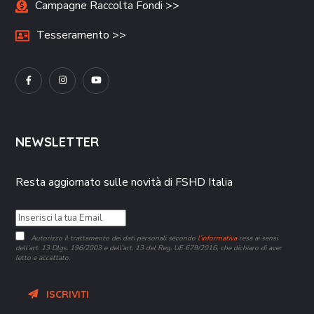
Campagne Raccolta Fondi >>
Tesseramento >>
NEWSLETTER
Resta aggiornato sulle novità di FSHD Italia
Autorizzo il trattamento dei dati personali secondo
l’informativa
resa ai sensi
dell’art. 13 Dlgs. 196/2003 e dell’art. 13 del Reg. UE 679/2016, che dichiaro di aver
letto e accettato.
ISCRIVITI