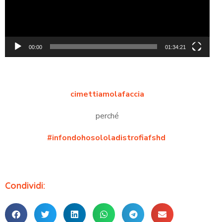
00:00
01:34:21
cimettiamolafaccia
perché
#infondohosololadistrofiafshd
Condividi: