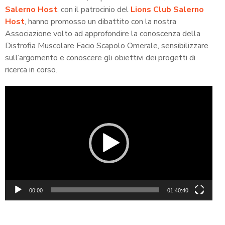
Salerno Host
, con il patrocinio del
Lions Club Salerno
Host
, hanno promosso un dibattito con la nostra
Associazione volto ad approfondire la conoscenza della
Distrofia Muscolare Facio Scapolo Omerale, sensibilizzare
sull’argomento e conoscere gli obiettivi dei progetti di
ricerca in corso.
Video
Player
00:00
01:40:40