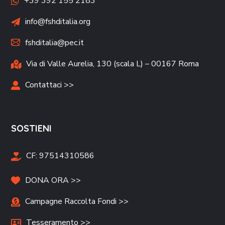
+39 392 155 2183
info@fshditalia.org
fshditalia@pec.it
Via di Valle Aurelia, 130 (scala L) – 00167 Roma
Contattaci >>
SOSTIENI
CF:
97514310586
DONA ORA >>
Campagne Raccolta Fondi >>
Tesseramento >>