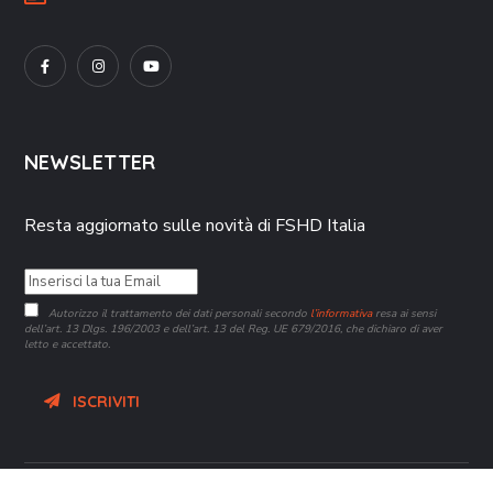
NEWSLETTER
Resta aggiornato sulle novità di FSHD Italia
Autorizzo il trattamento dei dati personali secondo
l’informativa
resa ai sensi
dell’art. 13 Dlgs. 196/2003 e dell’art. 13 del Reg. UE 679/2016, che dichiaro di aver
letto e accettato.
ISCRIVITI