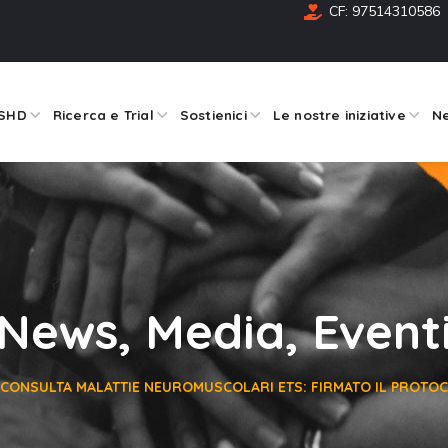
CF: 97514310586
FSHD
Ricerca e Trial
Sostienici
Le nostre iniziative
Ne
News, Media, Event
 CONSULTA MALATTIE NEUROMUSCOLARI ETS: FIRMATO IL PROTO