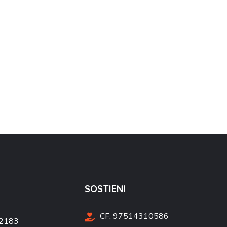
SOSTIENI
CF:
97514310586
 2183