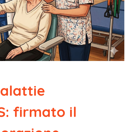
alattie
: firmato il