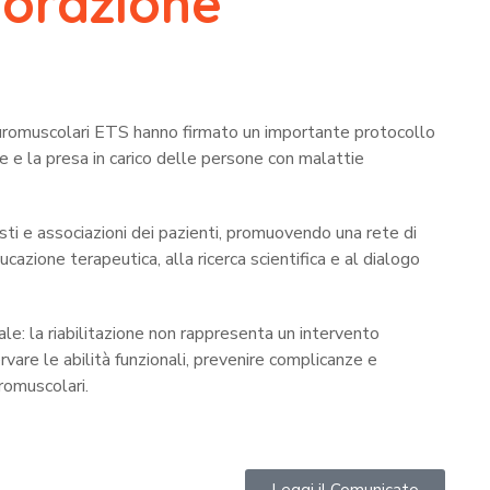
borazione
romuscolari ETS hanno firmato un importante protocollo
one e la presa in carico delle persone con malattie
isti e associazioni dei pazienti, promuovendo una rete di
ducazione terapeutica, alla ricerca scientifica e al dialogo
ale: la riabilitazione non rappresenta un intervento
vare le abilità funzionali, prevenire complicanze e
romuscolari.
Leggi il Comunicato