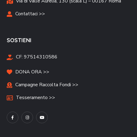
Via di Valle Aurelia, 130 (scala L) – 00167 Roma
Contattaci >>
SOSTIENI
CF:
97514310586
DONA ORA >>
Campagne Raccolta Fondi >>
Tesseramento >>