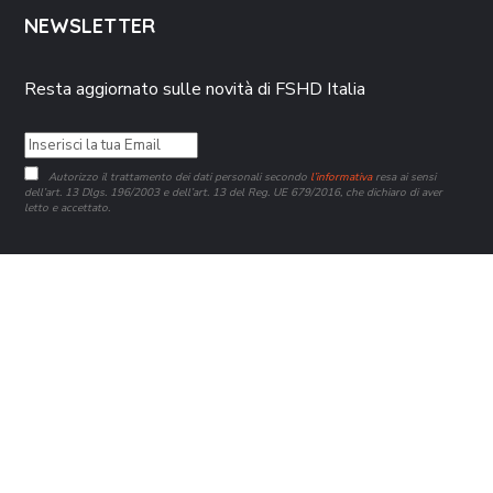
NEWSLETTER
Resta aggiornato sulle novità di FSHD Italia
Autorizzo il trattamento dei dati personali secondo
l’informativa
resa ai sensi
dell’art. 13 Dlgs. 196/2003 e dell’art. 13 del Reg. UE 679/2016, che dichiaro di aver
letto e accettato.
ISCRIVITI
Copyright 2021-2026 FSHD Italia APS | Ente del Terzo Settore
iscritto al RUNTS nr. 93323 del 23/02/2023 – CF 97514310586
–
Contattaci
|
Privacy Policy
–
Cookie
Policy
|
FluidaMente
|
Rendicontazione Contributi 5xmille