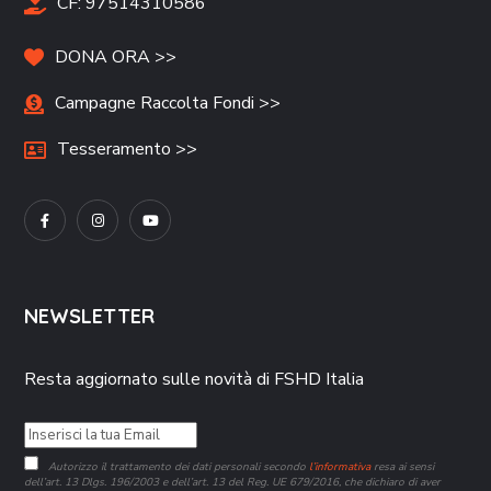
CF:
97514310586
DONA ORA >>
Campagne Raccolta Fondi >>
Tesseramento >>
NEWSLETTER
Resta aggiornato sulle novità di FSHD Italia
Autorizzo il trattamento dei dati personali secondo
l’informativa
resa ai sensi
dell’art. 13 Dlgs. 196/2003 e dell’art. 13 del Reg. UE 679/2016, che dichiaro di aver