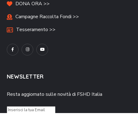
DONA ORA >>
Campagne Raccolta Fondi >>
Tesseramento >>
NEWSLETTER
Resta aggiornato sulle novità di FSHD Italia
Autorizzo il trattamento dei dati personali secondo
l’informativa
resa ai sensi
dell’art. 13 Dlgs. 196/2003 e dell’art. 13 del Reg. UE 679/2016, che dichiaro di aver
letto e accettato.