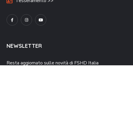
Tesseramento >>
NEWSLETTER
Resta aggiornato sulle novità di FSHD Italia
Autorizzo il trattamento dei dati personali secondo
l’informativa
resa ai sensi
dell’art. 13 Dlgs. 196/2003 e dell’art. 13 del Reg. UE 679/2016, che dichiaro di aver
letto e accettato.
ISCRIVITI