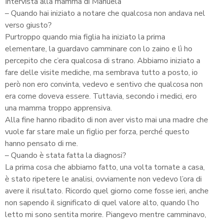
Intervista alla mamma di Manuela
– Quando hai iniziato a notare che qualcosa non andava nel
verso giusto?
Purtroppo quando mia figlia ha iniziato la prima
elementare, la guardavo camminare con lo zaino e lì ho
percepito che c’era qualcosa di strano. Abbiamo iniziato a
fare delle visite mediche, ma sembrava tutto a posto, io
però non ero convinta, vedevo e sentivo che qualcosa non
era come doveva essere. Tuttavia, secondo i medici, ero
una mamma troppo apprensiva.
Alla fine hanno ribadito di non aver visto mai una madre che
vuole far stare male un figlio per forza, perché questo
hanno pensato di me.
– Quando è stata fatta la diagnosi?
La prima cosa che abbiamo fatto, una volta tornate a casa,
è stato ripetere le analisi, ovviamente non vedevo l’ora di
avere il risultato. Ricordo quel giorno come fosse ieri, anche
non sapendo il significato di quel valore alto, quando l’ho
letto mi sono sentita morire. Piangevo mentre camminavo,