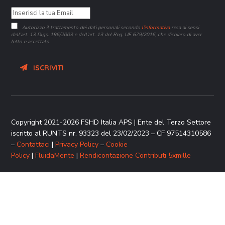
Autorizzo il trattamento dei dati personali secondo
l’informativa
resa ai sensi
dell’art. 13 Dlgs. 196/2003 e dell’art. 13 del Reg. UE 679/2016, che dichiaro di aver
letto e accettato.
ISCRIVITI
Copyright 2021-2026 FSHD Italia APS | Ente del Terzo Settore
iscritto al RUNTS nr. 93323 del 23/02/2023 – CF 97514310586
–
Contattaci
|
Privacy Policy
–
Cookie
Policy
|
FluidaMente
|
Rendicontazione Contributi 5xmille